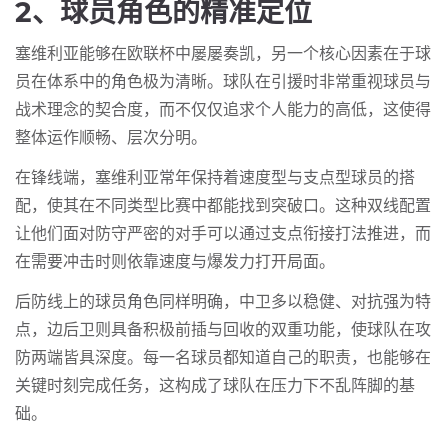
2、球员角色的精准定位
塞维利亚能够在欧联杯中屡屡奏凯，另一个核心因素在于球
员在体系中的角色极为清晰。球队在引援时非常重视球员与
战术理念的契合度，而不仅仅追求个人能力的高低，这使得
整体运作顺畅、层次分明。
在锋线端，塞维利亚常年保持着速度型与支点型球员的搭
配，使其在不同类型比赛中都能找到突破口。这种双线配置
让他们面对防守严密的对手可以通过支点衔接打法推进，而
在需要冲击时则依靠速度与爆发力打开局面。
后防线上的球员角色同样明确，中卫多以稳健、对抗强为特
点，边后卫则具备积极前插与回收的双重功能，使球队在攻
防两端皆具深度。每一名球员都知道自己的职责，也能够在
关键时刻完成任务，这构成了球队在压力下不乱阵脚的基
础。