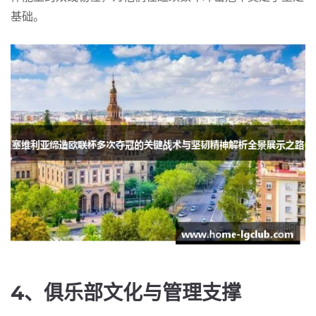
基础。
4、俱乐部文化与管理支撑