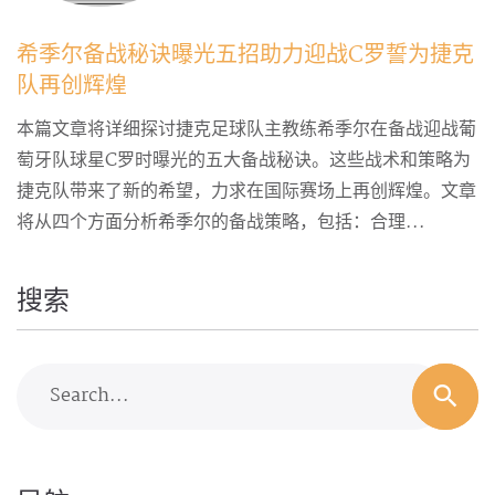
希季尔备战秘诀曝光五招助力迎战C罗誓为捷克
队再创辉煌
本篇文章将详细探讨捷克足球队主教练希季尔在备战迎战葡
萄牙队球星C罗时曝光的五大备战秘诀。这些战术和策略为
捷克队带来了新的希望，力求在国际赛场上再创辉煌。文章
将从四个方面分析希季尔的备战策略，包括：合理...
搜索
Search...