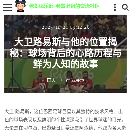
2025-11-20 09:12:28
大卫路易斯与他的位置揭
秘：球场背后的心路历程与
鲜为人知的故事
首页
产品展示
大卫·路易斯，这位巴西足球巨星以其独特的技术风格、出
色的球场表现以及鲜明的个性深深吸引了世界球迷的目光。
无论是在切尔西、巴黎圣日耳曼还是阿森纳，他都为各大豪