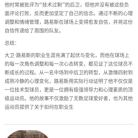
他时常被批评为“技术过剩”的后卫，但他并没有被这些负
面评论打败，反而更加坚定了自己的信念。通过不断的心理
调整和情绪管理，路易斯在球场上变得愈发自信，并将这份
自信传递给了周围的队友。
总结：
大卫·路易斯的职业生涯充满了起伏与变化，而他在球场上
的每一次角色调整和每一次心态转变，都见证了这位球员不
断成长的过程。从一名中场到中后卫的转型，从激情四射到
成熟冷静的心理变化，路易斯用实际行动证明了他不仅仅是
一位技术型球员，更是一位拥有极强领导力和心理素质的顶
级运动员。他的故事不仅激励了无数足球爱好者，也为其他
运动员提供了关于如何在职业生