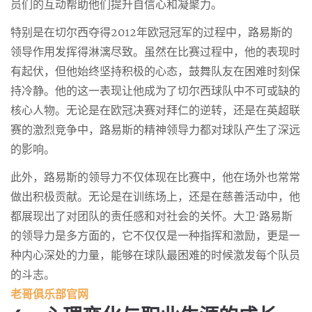
员们的互动帮助他们提升自信心和凝聚力。
特别是在切尔西夺得2012年欧冠冠军的过程中，路易斯的
领导作用发挥得淋漓尽致。虽然在比赛过程中，他的表现时
有起伏，但他始终坚持积极的心态，鼓舞队友在困难时刻保
持冷静。他的这一表现让他成为了切尔西球队中不可或缺的
核心人物。无论是在欧冠决赛对拜仁的逆转，还是在英超联
赛的激烈竞争中，路易斯的精神领导力都对球队产生了深远
的影响。
此外，路易斯的领导力不仅体现在比赛中，他在场外也常常
做出积极贡献。无论是在训练场上，还是在慈善活动中，他
都展现出了对团队的责任感和对社会的关怀。大卫·路易斯
的领导力是多方面的，它不仅仅是一种指挥和激励，更是一
种内心深处的力量，能够在球队最困难的时候激发每个队员
的斗志。
老哥俱乐部官网