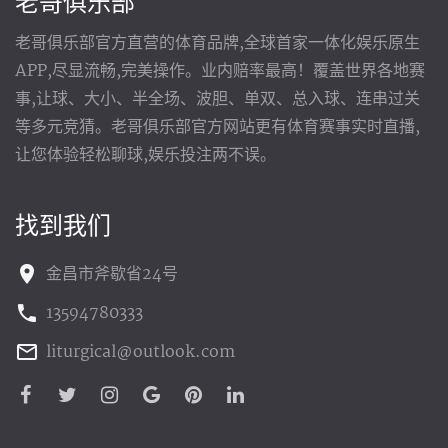
老哥俱乐部
老哥俱乐部官方直营的体育品牌,全球首家一体化娱乐原生
APP,尽显流畅,完美操作。业内赔率最高！覆盖世界各地赛
事,让球、大小、半全场、波胆、单双、总入球、连串过关
等多元竞猜。老哥俱乐部官方网站更有体育赛事实时直播,
让您体验轻松聊球,娱乐投注两不误。
找到我们
金昌市斧歇省24号
13594780333
liturgical@outlook.com