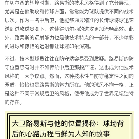
在切尔西的辉煌时期，路易斯的技术风格得到了充分展现，
尤其是在他助攻和传球方面，常常能为球队提供不同的战术
层次。作为一名中后卫，他能够通过精准的长传球将球迅速
送到进攻球员脚下，这使得切尔西的进攻更加流畅高效。此
外，路易斯的远射能力也是他技术特点的一部分，不少精彩
的进球和惊艳的远射都让球迷印象深刻。
不过，技术型球员往往在防守端容易受到质疑。路易斯的防
守位置感有时并不如传统中后卫那般严谨，这也成为他技术
风格的一大争议点。然而，这种技术性与防守稳定性之间的
矛盾，恰恰也是路易斯的魅力所在。他的球风不拘一格，正
是这种不同于常规后卫的风格，使得他成为了世界足坛独特
的存在。