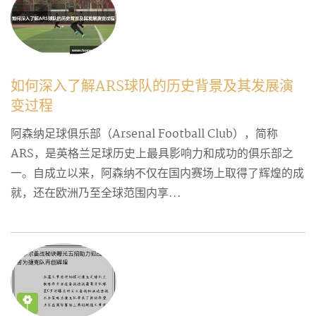
如何深入了解ARS球队的历史背景及其发展演
变过程
阿森纳足球俱乐部（Arsenal Football Club），简称
ARS，是英格兰足球历史上最具影响力和成功的俱乐部之
一。自成立以来，阿森纳不仅在国内赛场上取得了辉煌的成
就，还在欧洲乃至全球范围内享...