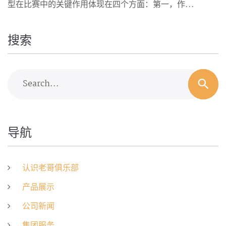
型在比赛中的关键作用体现在四个方面：第一，作...
搜索
Search...
导航
认识老哥俱乐部
产品展示
公司新闻
集团服务