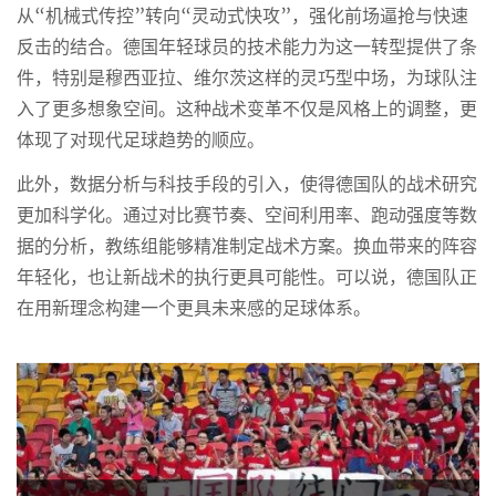
从“机械式传控”转向“灵动式快攻”，强化前场逼抢与快速
反击的结合。德国年轻球员的技术能力为这一转型提供了条
件，特别是穆西亚拉、维尔茨这样的灵巧型中场，为球队注
入了更多想象空间。这种战术变革不仅是风格上的调整，更
体现了对现代足球趋势的顺应。
此外，数据分析与科技手段的引入，使得德国队的战术研究
更加科学化。通过对比赛节奏、空间利用率、跑动强度等数
据的分析，教练组能够精准制定战术方案。换血带来的阵容
年轻化，也让新战术的执行更具可能性。可以说，德国队正
在用新理念构建一个更具未来感的足球体系。