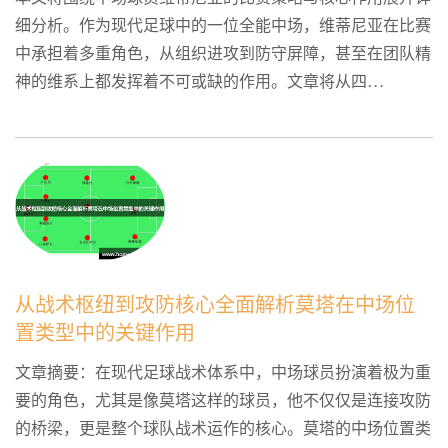
细分析。作为现代足球中的一位全能中场，维蒂尼亚在比赛
中承担着多重角色，从组织进攻到防守屏障，甚至在团队精
神的维系上都发挥着不可或缺的作用。文章将从四...
从战术枢纽到攻防核心全面解析莫塔在中场位
置类型中的关键作用
文章摘要：在现代足球战术体系中，中场球员扮演着极为重
要的角色，尤其是像莫塔这样的球员，他不仅仅是连接攻防
的桥梁，更是整个球队战术运作的核心。莫塔的中场位置类