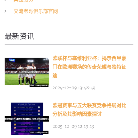
交流老哥俱乐部官网
最新资讯
欧联杯与塞维利亚杯：揭示西甲豪
门在欧洲赛场的传奇荣耀与独特征
途
2025-12-09 13:48:59
欧冠赛事与五大联赛竞争格局对比
分析及其影响因素探讨
2025-12-09 12:19:13