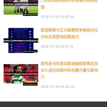
门在欧洲赛场的传奇荣耀与独特征
途
2025-12-09 13:48:59
欧冠赛事与五大联赛竞争格局对比
分析及其影响因素探讨
2025-12-09 12:19:13
探究皇马在推动欧洲超级联赛走向
长久成功进程中的关键力量与影响
力
2025-12-09 10:49:16