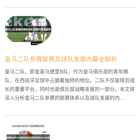
皇马二队参赛联赛及球队发展内幕全解析
皇马二队，即皇家马德里B队，作为皇马俱乐部的青年梯
队，在西班牙足球中占据着独特的地位。二队不仅是球员成
长的重要平台，同时也是俱乐部战略发展的一部分。本文将
深入分析皇马二队参赛的联赛体系以及球队发展的内...