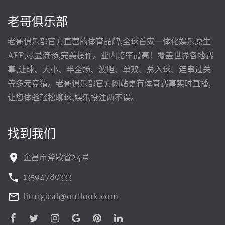
老哥俱乐部
老哥俱乐部官方直营的体育品牌,全球首家一体化娱乐原生
APP,尽显流畅,完美操作。业内赔率最高！覆盖世界各地赛
事,让球、大小、半全场、波胆、单双、总入球、连串过关
等多元竞猜。老哥俱乐部官方网站更有体育赛事实时直播,
让您体验轻松聊球,娱乐投注两不误。
找到我们
金昌市斧歇省24号
13594780333
liturgical@outlook.com