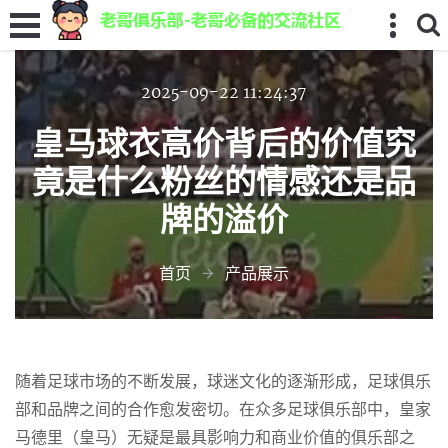
2025-09-22 11:24:37
皇马球衣高价背后的价值究
竟是什么粉丝的情感还是品
牌的溢价
首页
产品展示
随着足球市场的不断发展，球迷文化的逐渐形成，足球俱乐
部和品牌之间的合作愈发密切。在众多足球俱乐部中，皇家
马德里（皇马）无疑是最具影响力和商业价值的俱乐部之