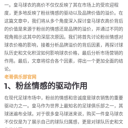
一。皇马球衣的高价不仅仅反映了其在市场上的受欢迎程
度，更多地反映了粉丝情感的驱动以及品牌价值的溢价。在
这篇文章中，我们将从多个角度深入探讨皇马球衣高价背后
的价值是来源于粉丝的情感还是品牌的溢价，并通过不同的
视角揭示这其中的深层次原因。我们将首先讨论粉丝情感对
球衣价格的影响，接着分析品牌溢价的背后因素，再探讨球
队历史和文化积淀如何影响球衣价格，最后分析市场营销的
作用。最后，文章将综合各个因素，得出一个更加全面的结
论。
老哥俱乐部官网
1、粉丝情感的驱动作用
在现代足球市场中，粉丝的情感和忠诚度是球衣销售的重要
驱动力之一。皇马作为世界上最知名的足球俱乐部之一，其
球迷遍布全球。对于很多皇马球迷来说，购买一件皇马球衣
不仅仅是为了展示自己的球队归属感，更是对球队历史和文