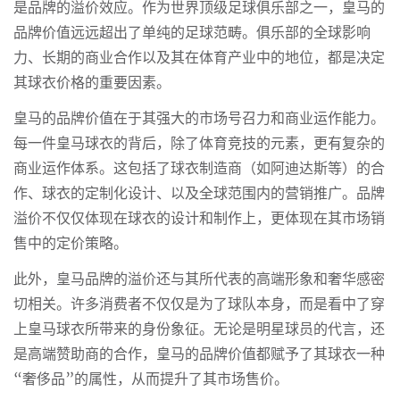
是品牌的溢价效应。作为世界顶级足球俱乐部之一，皇马的
品牌价值远远超出了单纯的足球范畴。俱乐部的全球影响
力、长期的商业合作以及其在体育产业中的地位，都是决定
其球衣价格的重要因素。
皇马的品牌价值在于其强大的市场号召力和商业运作能力。
每一件皇马球衣的背后，除了体育竞技的元素，更有复杂的
商业运作体系。这包括了球衣制造商（如阿迪达斯等）的合
作、球衣的定制化设计、以及全球范围内的营销推广。品牌
溢价不仅仅体现在球衣的设计和制作上，更体现在其市场销
售中的定价策略。
此外，皇马品牌的溢价还与其所代表的高端形象和奢华感密
切相关。许多消费者不仅仅是为了球队本身，而是看中了穿
上皇马球衣所带来的身份象征。无论是明星球员的代言，还
是高端赞助商的合作，皇马的品牌价值都赋予了其球衣一种
“奢侈品”的属性，从而提升了其市场售价。