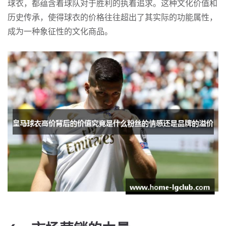
球衣，都蕴含着球队对于胜利的执着追求。这种文化价值和
历史传承，使得球衣的价格往往超出了其实际的功能属性，
成为一种象征性的文化商品。