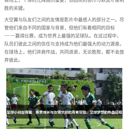
赛场上，个体的光辉固然重要，但团队的协作与默契才是制
胜的关键。
大空翼与队友们之间的友情是影片中最感人的部分之一。尽
管他们来自不同的国家与背景，但他们有着相同的目标
——赢得比赛，成为世界上最强的足球队。在这过程中，
队员们彼此之间的信任与支持成为他们最强大的动力源泉。
在球场上，他们并肩作战，共同进退，无论胜败，都不会放
弃彼此。