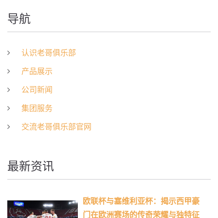
导航
认识老哥俱乐部
产品展示
公司新闻
集团服务
交流老哥俱乐部官网
最新资讯
欧联杯与塞维利亚杯：揭示西甲豪
门在欧洲赛场的传奇荣耀与独特征