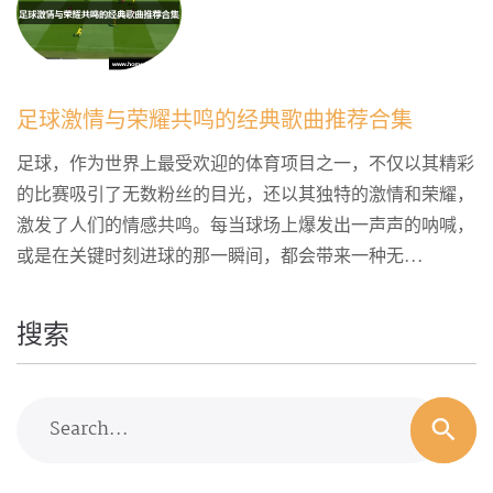
足球激情与荣耀共鸣的经典歌曲推荐合集
足球，作为世界上最受欢迎的体育项目之一，不仅以其精彩
的比赛吸引了无数粉丝的目光，还以其独特的激情和荣耀，
激发了人们的情感共鸣。每当球场上爆发出一声声的呐喊，
或是在关键时刻进球的那一瞬间，都会带来一种无...
搜索
Search...