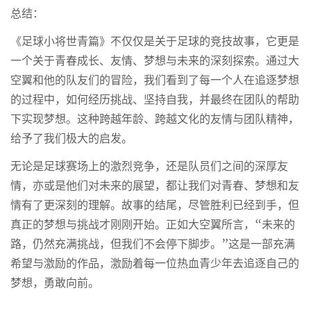
总结：
《足球小将世青篇》不仅仅是关于足球的竞技故事，它更是
一个关于青春成长、友情、梦想与未来的深刻探索。通过大
空翼和他的队友们的冒险，我们看到了每一个人在追逐梦想
的过程中，如何经历挑战、坚持自我，并最终在团队的帮助
下实现梦想。这种跨越年龄、跨越文化的友情与团队精神，
给予了我们极大的启发。
无论是足球赛场上的激烈竞争，还是队员们之间的深厚友
情，亦或是他们对未来的展望，都让我们对青春、梦想和友
情有了更深刻的理解。故事的结尾，尽管胜利已经到手，但
真正的梦想与挑战才刚刚开始。正如大空翼所言，“未来的
路，仍然充满挑战，但我们不会停下脚步。”这是一部充满
希望与激励的作品，激励着每一位热血青少年去追逐自己的
梦想，勇敢向前。