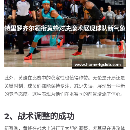
此外，黄蜂在比赛中的稳定性也值得称赞。无论是开局还是
关键时刻，球员们都能保持专注，减少失误，展现出一种新
的竞争态度。这种表现为他们在本赛季的前景增添了信心。
2、战术调整的成功
新赛季，黄蜂在战术上进行了大胆的调整，尤其是在进攻体