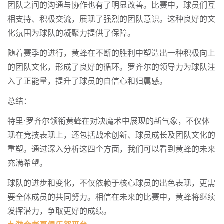
团队之间的沟通与协作也有了明显改善。比赛中，球员们互
相支持、积极交流，展现了强烈的团队意识。这种良好的文
化氛围为球队的凝聚力提供了保障。
随着赛季的进行，黄蜂在不断的胜利中塑造出一种积极向上
的团队文化，形成了良好的循环。罗齐尔的领导力为球队注
入了正能量，提升了球员的自信心和归属感。
总结：
特里·罗齐尔领衔黄蜂在对决魔术中展现的新气象，不仅体
现在竞技表现上，还包括战术创新、球员成长及团队文化的
重塑。通过深入分析这四个方面，我们可以看到黄蜂的未来
充满希望。
球队的进步和变化，不仅依赖于核心球员的出色表现，更需
要全体成员的共同努力。相信在未来的比赛中，黄蜂将继续
发挥潜力，争取更好的成绩。