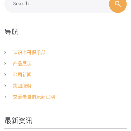
Search...
导航
认识老哥俱乐部
产品展示
公司新闻
集团服务
交流老哥俱乐部官网
最新资讯