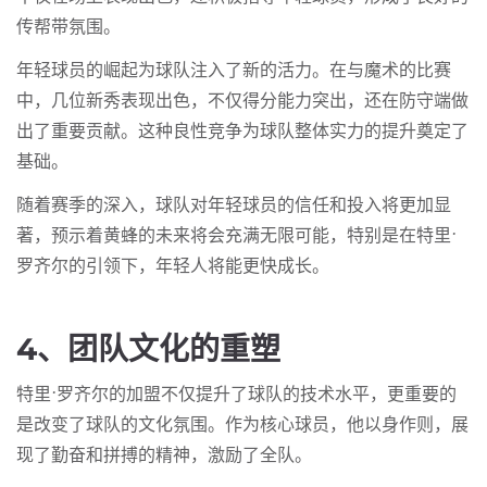
传帮带氛围。
年轻球员的崛起为球队注入了新的活力。在与魔术的比赛
中，几位新秀表现出色，不仅得分能力突出，还在防守端做
出了重要贡献。这种良性竞争为球队整体实力的提升奠定了
基础。
随着赛季的深入，球队对年轻球员的信任和投入将更加显
著，预示着黄蜂的未来将会充满无限可能，特别是在特里·
罗齐尔的引领下，年轻人将能更快成长。
4、团队文化的重塑
特里·罗齐尔的加盟不仅提升了球队的技术水平，更重要的
是改变了球队的文化氛围。作为核心球员，他以身作则，展
现了勤奋和拼搏的精神，激励了全队。