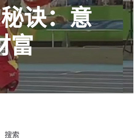
的秘诀：意
财富
搜索