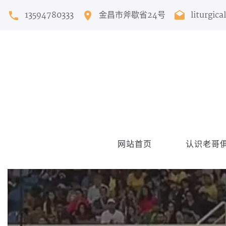
13594780333
金昌市斧歇省24号
liturgic
网站首页
认识老哥