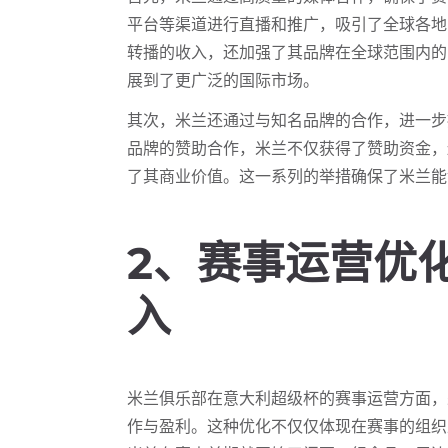
平台等渠道进行直播和推广，吸引了全球各地
转播的收入，还加强了其品牌在全球范围内的
展到了更广泛的国际市场。
其次，米兰还通过与知名品牌的合作，进一步
品牌的赞助合作，米兰不仅获得了赞助资金，
了其商业价值。这一系列的举措确保了米兰能
2、赛事运营优
入
米兰俱乐部在意大利超级杯的赛事运营方面，
作与盈利。这种优化不仅仅体现在赛事的组织