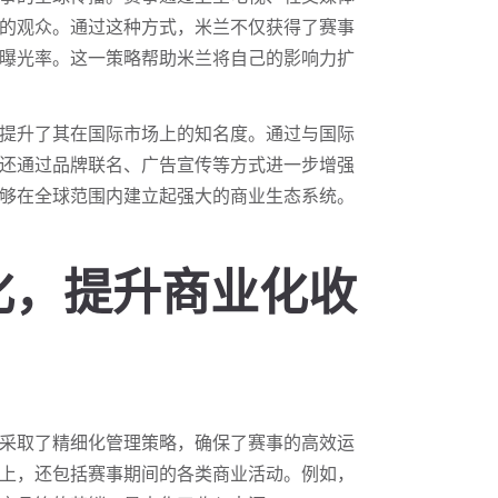
的观众。通过这种方式，米兰不仅获得了赛事
曝光率。这一策略帮助米兰将自己的影响力扩
提升了其在国际市场上的知名度。通过与国际
还通过品牌联名、广告宣传等方式进一步增强
够在全球范围内建立起强大的商业生态系统。
化，提升商业化收
采取了精细化管理策略，确保了赛事的高效运
上，还包括赛事期间的各类商业活动。例如，