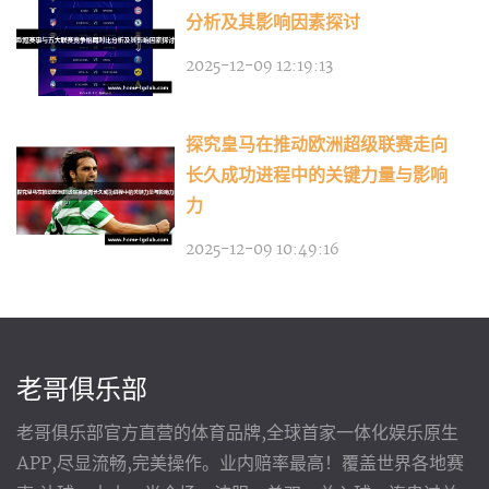
分析及其影响因素探讨
2025-12-09 12:19:13
探究皇马在推动欧洲超级联赛走向
长久成功进程中的关键力量与影响
力
2025-12-09 10:49:16
老哥俱乐部
老哥俱乐部官方直营的体育品牌,全球首家一体化娱乐原生
APP,尽显流畅,完美操作。业内赔率最高！覆盖世界各地赛