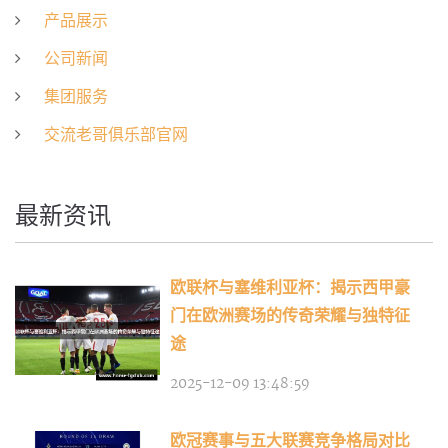
产品展示
公司新闻
集团服务
交流老哥俱乐部官网
最新资讯
欧联杯与塞维利亚杯：揭示西甲豪
门在欧洲赛场的传奇荣耀与独特征
途
2025-12-09 13:48:59
欧冠赛事与五大联赛竞争格局对比