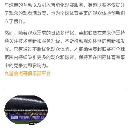
与球迷的互动以及引入智能化观赛服务，英超联赛不仅提升
了观众的观看满意度，也为全球体育赛事的观众体验创新树
立了榜样。
然而，随着观众需求的日益多样化，英超联赛在未来仍需持
续关注技术革新和服务升级，不断推动观众体验的创新和发
展。只有通过不断优化观众体验，才能确保英超联赛在全球
范围内持续吸引更多的观众和球迷，保持其在国际体育赛事
中的竞争力和影响力。
九游会老哥俱乐部平台