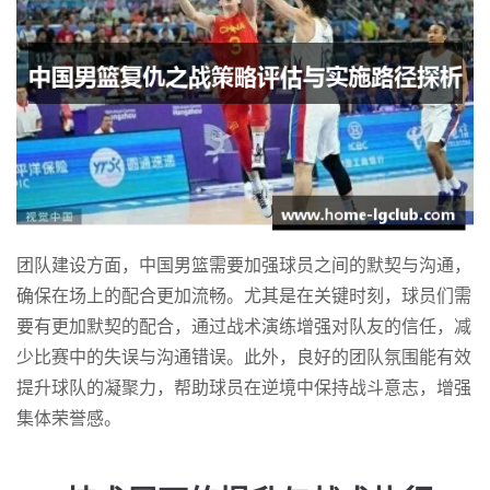
团队建设方面，中国男篮需要加强球员之间的默契与沟通，
确保在场上的配合更加流畅。尤其是在关键时刻，球员们需
要有更加默契的配合，通过战术演练增强对队友的信任，减
少比赛中的失误与沟通错误。此外，良好的团队氛围能有效
提升球队的凝聚力，帮助球员在逆境中保持战斗意志，增强
集体荣誉感。