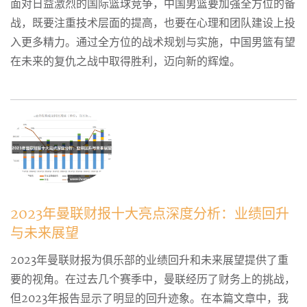
面对日益激烈的国际篮球竞争，中国男篮要加强全方位的备
战，既要注重技术层面的提高，也要在心理和团队建设上投
入更多精力。通过全方位的战术规划与实施，中国男篮有望
在未来的复仇之战中取得胜利，迈向新的辉煌。
2023年曼联财报十大亮点深度分析：业绩回升
与未来展望
2023年曼联财报为俱乐部的业绩回升和未来展望提供了重
要的视角。在过去几个赛季中，曼联经历了财务上的挑战，
但2023年报告显示了明显的回升迹象。在本篇文章中，我