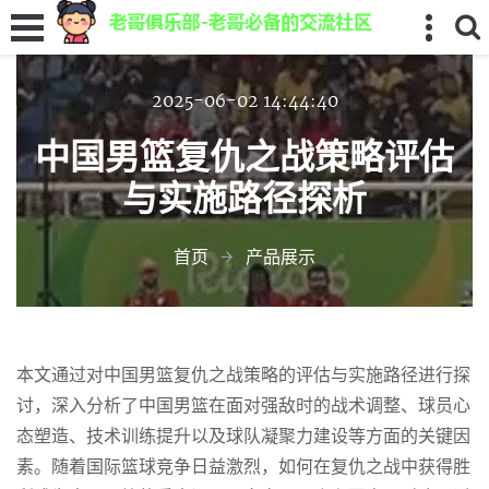
2025-06-02 14:44:40
中国男篮复仇之战策略评估
与实施路径探析
首页
产品展示
本文通过对中国男篮复仇之战策略的评估与实施路径进行探
讨，深入分析了中国男篮在面对强敌时的战术调整、球员心
态塑造、技术训练提升以及球队凝聚力建设等方面的关键因
素。随着国际篮球竞争日益激烈，如何在复仇之战中获得胜