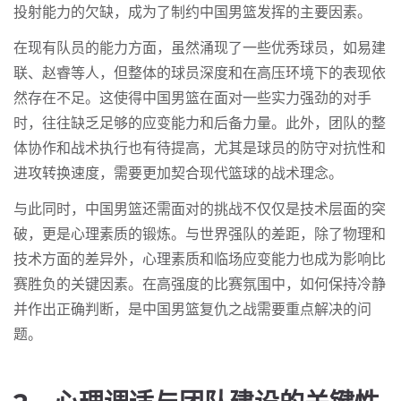
投射能力的欠缺，成为了制约中国男篮发挥的主要因素。
在现有队员的能力方面，虽然涌现了一些优秀球员，如易建
联、赵睿等人，但整体的球员深度和在高压环境下的表现依
然存在不足。这使得中国男篮在面对一些实力强劲的对手
时，往往缺乏足够的应变能力和后备力量。此外，团队的整
体协作和战术执行也有待提高，尤其是球员的防守对抗性和
进攻转换速度，需要更加契合现代篮球的战术理念。
与此同时，中国男篮还需面对的挑战不仅仅是技术层面的突
破，更是心理素质的锻炼。与世界强队的差距，除了物理和
技术方面的差异外，心理素质和临场应变能力也成为影响比
赛胜负的关键因素。在高强度的比赛氛围中，如何保持冷静
并作出正确判断，是中国男篮复仇之战需要重点解决的问
题。