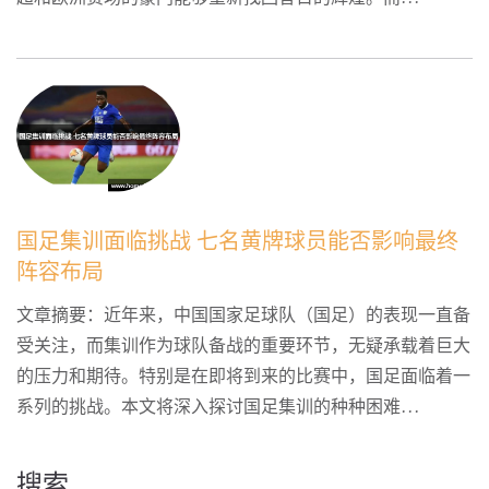
国足集训面临挑战 七名黄牌球员能否影响最终
阵容布局
文章摘要：近年来，中国国家足球队（国足）的表现一直备
受关注，而集训作为球队备战的重要环节，无疑承载着巨大
的压力和期待。特别是在即将到来的比赛中，国足面临着一
系列的挑战。本文将深入探讨国足集训的种种困难...
搜索