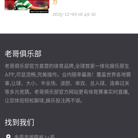
力
2025-12-09 10:49:16
老哥俱乐部
老哥俱乐部官方直营的体育品牌,全球首家一体化娱乐原生
APP,尽显流畅,完美操作。业内赔率最高！覆盖世界各地赛
事,让球、大小、半全场、波胆、单双、总入球、连串过关
等多元竞猜。老哥俱乐部官方网站更有体育赛事实时直播,
让您体验轻松聊球,娱乐投注两不误。
找到我们
金昌市斧歇省24号