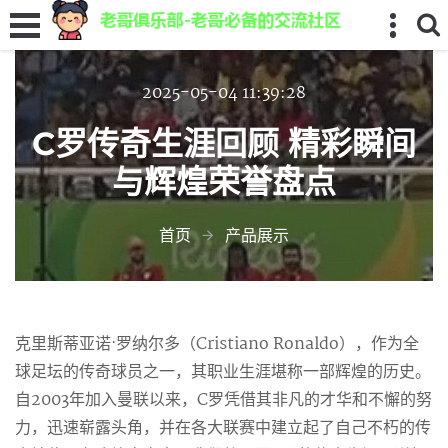
2025-05-04 11:39:28
C罗传奇生涯回顾 精彩瞬间
与辉煌荣誉盘点
首页
产品展示
克里斯蒂亚诺·罗纳尔多（Cristiano Ronaldo），作为全
球足坛的传奇球员之一，其职业生涯堪称一部辉煌的历史。
自2003年加入曼联以来，C罗凭借其非凡的才华和不懈的努
力，迅速崭露头角，并在各大联赛中建立起了自己不朽的传