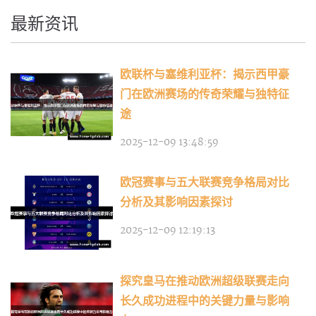
最新资讯
欧联杯与塞维利亚杯：揭示西甲豪
门在欧洲赛场的传奇荣耀与独特征
途
2025-12-09 13:48:59
欧冠赛事与五大联赛竞争格局对比
分析及其影响因素探讨
2025-12-09 12:19:13
探究皇马在推动欧洲超级联赛走向
长久成功进程中的关键力量与影响