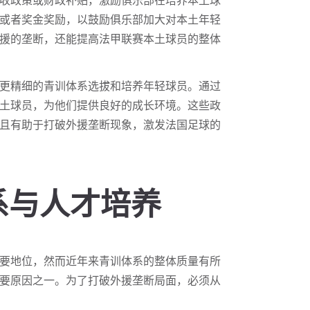
收政策或财政补贴，激励俱乐部在培养本土球
或者奖金奖励，以鼓励俱乐部加大对本土年轻
援的垄断，还能提高法甲联赛本土球员的整体
更精细的青训体系选拔和培养年轻球员。通过
土球员，为他们提供良好的成长环境。这些政
且有助于打破外援垄断现象，激发法国足球的
系与人才培养
要地位，然而近年来青训体系的整体质量有所
要原因之一。为了打破外援垄断局面，必须从