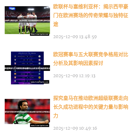
欧联杯与塞维利亚杯：揭示西甲豪
门在欧洲赛场的传奇荣耀与独特征
途
2025-12-09 13:48:59
欧冠赛事与五大联赛竞争格局对比
分析及其影响因素探讨
2025-12-09 12:19:13
探究皇马在推动欧洲超级联赛走向
长久成功进程中的关键力量与影响
力
2025-12-09 10:49:16