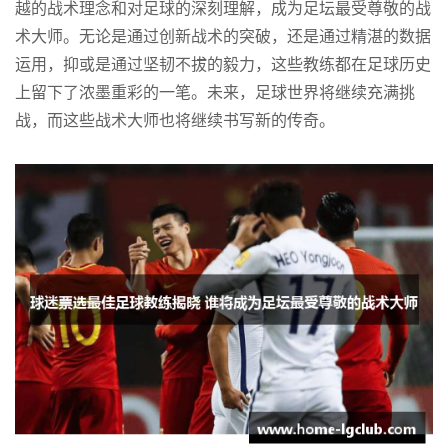
越的战术理念和对足球的深刻理解，成为足坛最受尊敬的战
术大师。无论是通过创新战术的突破，还是通过精湛的数据
运用，抑或是通过坚韧不拔的毅力，这些教练都在足球历史
上留下了浓墨重彩的一笔。未来，足球世界将继续充满挑
战，而这些战术大师也将继续书写新的传奇。