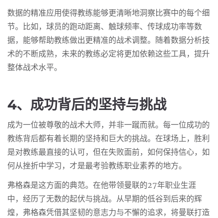
数据的精准应用使得教练能够更清晰地洞察比赛中的每个细
节。比如，球员的跑动距离、触球频率、传球成功率等数
据，能够帮助教练做出更精准的战术调整。随着数据分析技
术的不断成熟，未来的教练必定将更加依赖这些工具，提升
整体战术水平。
4、成功背后的坚持与挑战
成为一位被尊敬的战术大师，并非一蹴而就。每一位成功的
教练背后都有着长期的坚持和巨大的挑战。在球场上，胜利
是对教练最直接的认可，但在失败面前，如何保持信心，如
何从挫折中学习，才是最考验教练职业素养的地方。
弗格森是这方面的典范。在他带领曼联的27年职业生涯
中，经历了无数的起伏与挑战。从早期的低谷到后来的辉
煌，弗格森凭借其坚韧的意志力与不懈的追求，将曼联打造