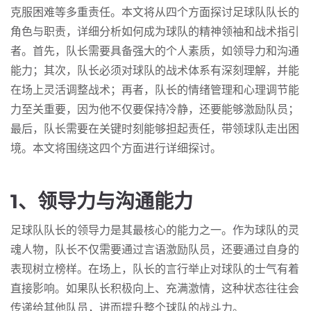
克服困难等多重责任。本文将从四个方面探讨足球队队长的
角色与职责，详细分析如何成为球队的精神领袖和战术指引
者。首先，队长需要具备强大的个人素质，如领导力和沟通
能力；其次，队长必须对球队的战术体系有深刻理解，并能
在场上灵活调整战术；再者，队长的情绪管理和心理调节能
力至关重要，因为他不仅要保持冷静，还要能够激励队员；
最后，队长需要在关键时刻能够担起责任，带领球队走出困
境。本文将围绕这四个方面进行详细探讨。
1、领导力与沟通能力
足球队队长的领导力是其最核心的能力之一。作为球队的灵
魂人物，队长不仅需要通过言语激励队员，还要通过自身的
表现树立榜样。在场上，队长的言行举止对球队的士气有着
直接影响。如果队长积极向上、充满激情，这种状态往往会
传递给其他队员，进而提升整个球队的战斗力。