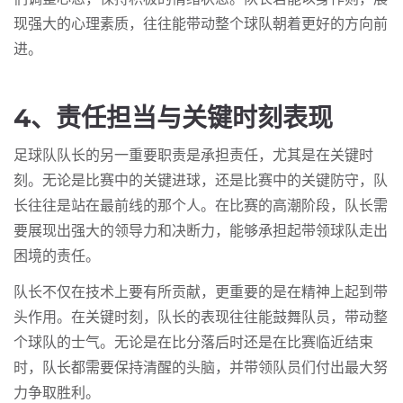
现强大的心理素质，往往能带动整个球队朝着更好的方向前
进。
4、责任担当与关键时刻表现
足球队队长的另一重要职责是承担责任，尤其是在关键时
刻。无论是比赛中的关键进球，还是比赛中的关键防守，队
长往往是站在最前线的那个人。在比赛的高潮阶段，队长需
要展现出强大的领导力和决断力，能够承担起带领球队走出
困境的责任。
队长不仅在技术上要有所贡献，更重要的是在精神上起到带
头作用。在关键时刻，队长的表现往往能鼓舞队员，带动整
个球队的士气。无论是在比分落后时还是在比赛临近结束
时，队长都需要保持清醒的头脑，并带领队员们付出最大努
力争取胜利。