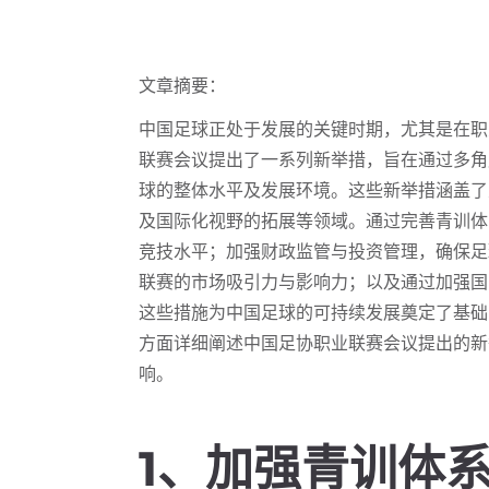
文章摘要：
中国足球正处于发展的关键时期，尤其是在职
联赛会议提出了一系列新举措，旨在通过多角
球的整体水平及发展环境。这些新举措涵盖了
及国际化视野的拓展等领域。通过完善青训体
竞技水平；加强财政监管与投资管理，确保足
联赛的市场吸引力与影响力；以及通过加强国
这些措施为中国足球的可持续发展奠定了基础
方面详细阐述中国足协职业联赛会议提出的新
响。
1、加强青训体