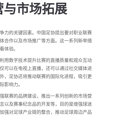
营与市场拓展
争力的关键因素。中国足协提出要对职业联赛
体合作以及市场推广等方面。这一系列新举措
看体验。
利用数字技术提升比赛的直播质量和观众互动
仅可以在电视上直播，还可以通过社交媒体进
外，足协还将推动联赛的国际化进程，吸引更
际影响力。
强联赛的品牌建设，推出一系列创新的市场营
言以及赛事纪念品的开发等，目的是增强球迷
加强对足球产业链的整合，推动足球周边产品