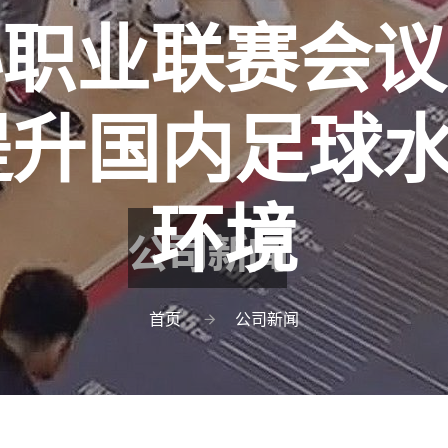
协职业联赛会议
提升国内足球
环境
首页
公司新闻