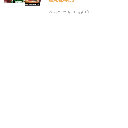
量与影响力
2025-12-09 10:49:16