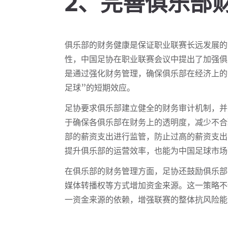
2、完善俱乐部
俱乐部的财务健康是保证职业联赛长远发展的
性，中国足协在职业联赛会议中提出了加强俱
是通过强化财务管理，确保俱乐部在经济上的
足球”的短期效应。
足协要求俱乐部建立健全的财务审计机制，并
于确保各俱乐部在财务上的透明度，减少不合
部的薪资支出进行监管，防止过高的薪资支出
提升俱乐部的运营效率，也能为中国足球市场
在俱乐部的财务管理方面，足协还鼓励俱乐部
媒体转播权等方式增加资金来源。这一策略不
一资金来源的依赖，增强联赛的整体抗风险能