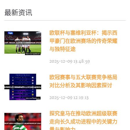
最新资讯
欧联杯与塞维利亚杯：揭示西
甲豪门在欧洲赛场的传奇荣耀
与独特征途
2025-12-09 13:48:59
欧冠赛事与五大联赛竞争格局
对比分析及其影响因素探讨
2025-12-09 12:19:13
探究皇马在推动欧洲超级联赛
走向长久成功进程中的关键力