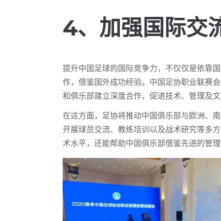
4、加强国际交
提升中国足球的国际竞争力，不仅仅是依靠国
作，借鉴国外成功经验。中国足协职业联赛会
和俱乐部建立深度合作，促进技术、管理及文
在这方面，足协将推动中国俱乐部与欧洲、南
开展球员交流、教练培训以及战术研究等多方
术水平，还能帮助中国俱乐部借鉴先进的管理