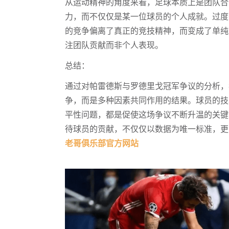
从运动精神的角度来看，足球本质上是团队合
力，而不仅仅是某一位球员的个人成就。过度
的竞争偏离了真正的竞技精神，而变成了单纯
注团队贡献而非个人表现。
总结：
通过对帕雷德斯与罗德里戈冠军争议的分析，
争，而是多种因素共同作用的结果。球员的技
平性问题，都是促使这场争议不断升温的关键
待球员的贡献，不仅仅以数据为唯一标准，更
老哥俱乐部官方网站