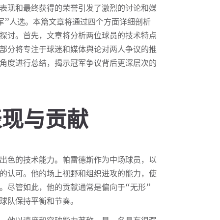
表现和最终获得的荣誉引发了激烈的讨论和媒
军”人选。本篇文章将通过四个方面详细剖析
探讨。首先，文章将分析两位球员的技术特点
部分将专注于球迷和媒体舆论对两人争议的推
角度进行总结，揭示冠军争议背后更深层次的
表现与贡献
出色的技术能力。帕雷德斯作为中场球员，以
的认可。他的场上视野和组织进攻的能力，使
。尽管如此，他的贡献通常是偏向于“无形”
球队保持平衡和节奏。