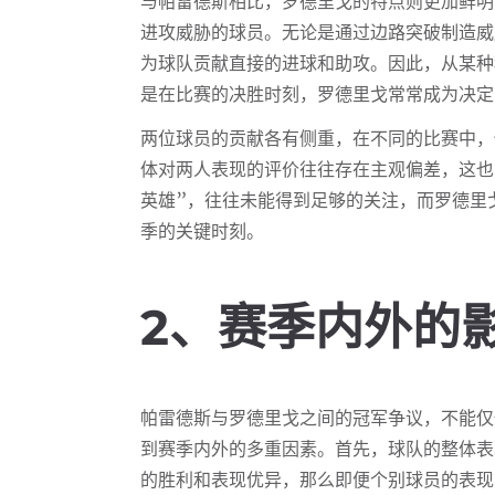
与帕雷德斯相比，罗德里戈的特点则更加鲜明
进攻威胁的球员。无论是通过边路突破制造威
为球队贡献直接的进球和助攻。因此，从某种
是在比赛的决胜时刻，罗德里戈常常成为决定
两位球员的贡献各有侧重，在不同的比赛中，
体对两人表现的评价往往存在主观偏差，这也
英雄”，往往未能得到足够的关注，而罗德里
季的关键时刻。
2、赛季内外的
帕雷德斯与罗德里戈之间的冠军争议，不能仅
到赛季内外的多重因素。首先，球队的整体表
的胜利和表现优异，那么即便个别球员的表现