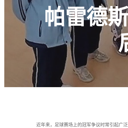
帕雷德
近年来，足球赛场上的冠军争议时常引起广泛