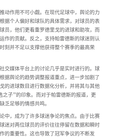
推动作用不可小觑。在现代足球中，舆论的力
根据个人偏好和球队的具体需求，对球员的表
球员，他们更看重罗德里戈的进球和助攻，而
运作的贡献。反之，支持帕雷德斯的球迷则认
时刻并不足以支撑他获得整个赛季的最高荣
社交媒体平台上的讨论几乎是实时进行的。球
根据舆论的趋势调整报道重点，进一步加剧了
戈的进球数目进行数据化分析，并将其与其他
选之子”的印象。而对于帕雷德斯的报道，更
缺乏足够的情感共鸣。
论中，成为了许多球迷争论的焦点。由于比赛
球迷对两位球员的评价往往停留在数据和瞬时
作的重要性。这也导致了冠军争议的不断发