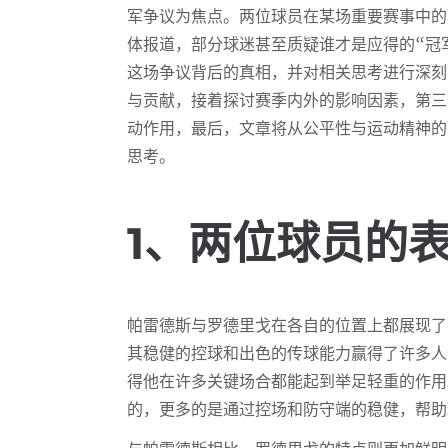
军争议为焦点。两位球员在某场重要赛事中的
体报道，部分球迷甚至质疑谁才是应得的“冠
这场争议背后的真相，并对相关思考进行深刻
与贡献，接着探讨赛季内外的影响因素，第三
动作用，最后，文章将从公平性与运动精神的
思考。
1、两位球员的
帕雷德斯与罗德里戈在各自的位置上都展现了
其稳健的控球和出色的传球能力赢得了许多人
得他在许多关键场合都能起到举足轻重的作用
的，更多的是通过控场和防守端的稳健，帮助