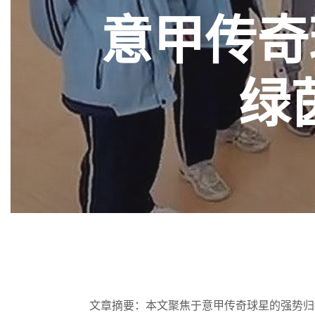
意甲传奇
绿
文章摘要：本文聚焦于意甲传奇球星的强势归