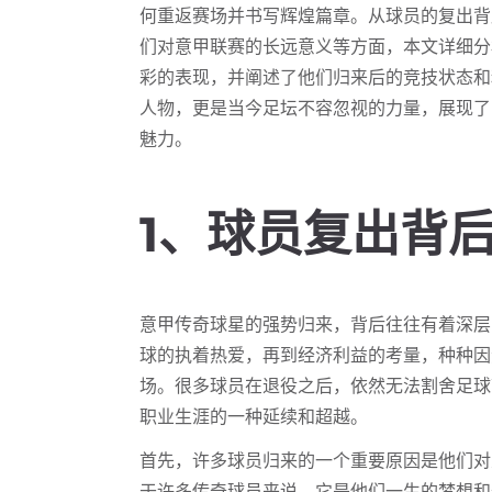
何重返赛场并书写辉煌篇章。从球员的复出背
们对意甲联赛的长远意义等方面，本文详细分
彩的表现，并阐述了他们归来后的竞技状态和
人物，更是当今足坛不容忽视的力量，展现了
魅力。
1、球员复出背
意甲传奇球星的强势归来，背后往往有着深层
球的执着热爱，再到经济利益的考量，种种因
场。很多球员在退役之后，依然无法割舍足球
职业生涯的一种延续和超越。
首先，许多球员归来的一个重要原因是他们对