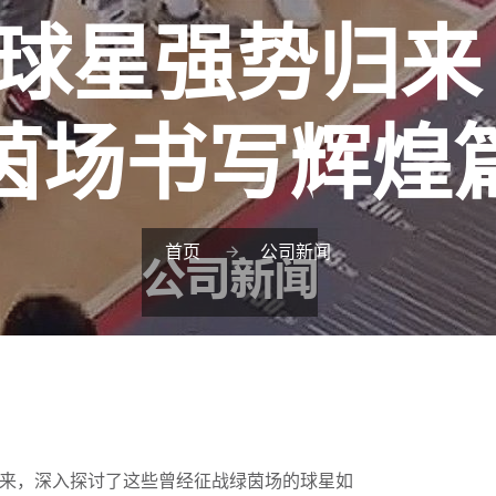
球星强势归来
茵场书写辉煌
首页
公司新闻
来，深入探讨了这些曾经征战绿茵场的球星如