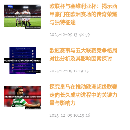
欧联杯与塞维利亚杯：揭示西
甲豪门在欧洲赛场的传奇荣耀
与独特征途
2025-12-09 13:48:59
欧冠赛事与五大联赛竞争格局
对比分析及其影响因素探讨
2025-12-09 12:19:13
探究皇马在推动欧洲超级联赛
走向长久成功进程中的关键力
量与影响力
2025-12-09 10:49:16