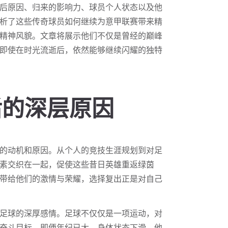
后原因、归来的影响力、球员个人状态以及他
析了这些传奇球员如何继续为意甲联赛带来精
精神风貌。文章将展示他们不仅是曾经的巅峰
即使在时光流逝后，依然能够继续闪耀的独特
后的深层原因
的动机和原因。从个人的竞技生涯规划到对足
素交织在一起，促使这些昔日英雄重返绿茵
带给他们的激情与荣耀，选择复出正是对自己
足球的深厚感情。足球不仅仅是一项运动，对