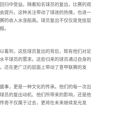
回归中受益。随着知名球员的复出，比赛的观
会提升。这种关注带动了球迷的热情，也进一
赛的收入水涨船高。球员复出不仅仅是竞技层
报。
以看到，这些球员复出的背后，既有他们对足
水平球员的需求。这些归来的球员通过自身的
，还在更广泛的层面上带动了意甲联赛的发
盛事，更是一种文化的传承。他们的每一次出
球员的复出动机、他们所带来的影响，还是他
传奇不仅属于过去，更将在未来继续发光发