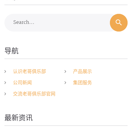
Search...
导航
认识老哥俱乐部
产品展示
公司新闻
集团服务
交流老哥俱乐部官网
最新资讯