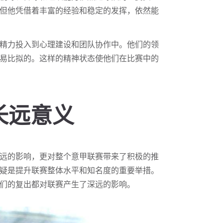
但他凭借着丰富的经验和稳定的发挥，依然能
精力投入到心理建设和团队协作中。他们的领
易比拟的。这样的精神状态使他们在比赛中的
长远意义
远的影响，更对整个意甲联赛带来了积极的推
疑是提升联赛整体水平和知名度的重要举措。
们的复出都对联赛产生了深远的影响。