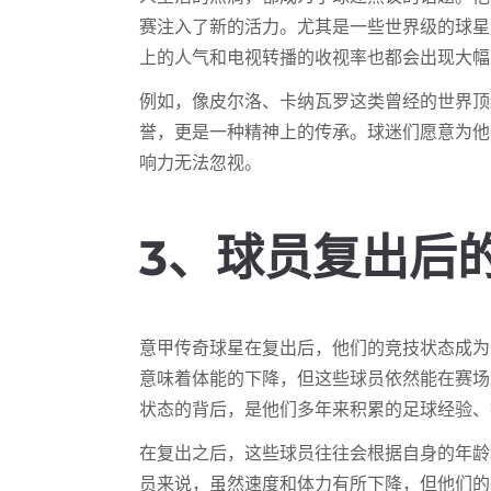
赛注入了新的活力。尤其是一些世界级的球星
上的人气和电视转播的收视率也都会出现大幅
例如，像皮尔洛、卡纳瓦罗这类曾经的世界顶
誉，更是一种精神上的传承。球迷们愿意为他
响力无法忽视。
3、球员复出后
意甲传奇球星在复出后，他们的竞技状态成为
意味着体能的下降，但这些球员依然能在赛场
状态的背后，是他们多年来积累的足球经验、
在复出之后，这些球员往往会根据自身的年龄
员来说，虽然速度和体力有所下降，但他们的