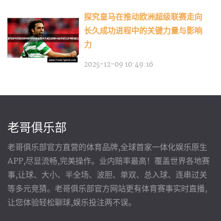
探究皇马在推动欧洲超级联赛走向
长久成功进程中的关键力量与影响
力
2025-12-09 10:49:16
老哥俱乐部
老哥俱乐部官方直营的体育品牌,全球首家一体化娱乐原生
APP,尽显流畅,完美操作。业内赔率最高！覆盖世界各地赛
事,让球、大小、半全场、波胆、单双、总入球、连串过关
等多元竞猜。老哥俱乐部官方网站更有体育赛事实时直播,
让您体验轻松聊球,娱乐投注两不误。