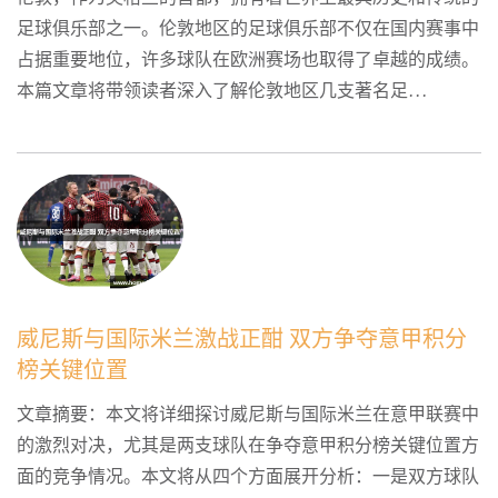
足球俱乐部之一。伦敦地区的足球俱乐部不仅在国内赛事中
占据重要地位，许多球队在欧洲赛场也取得了卓越的成绩。
本篇文章将带领读者深入了解伦敦地区几支著名足...
威尼斯与国际米兰激战正酣 双方争夺意甲积分
榜关键位置
文章摘要：本文将详细探讨威尼斯与国际米兰在意甲联赛中
的激烈对决，尤其是两支球队在争夺意甲积分榜关键位置方
面的竞争情况。本文将从四个方面展开分析：一是双方球队