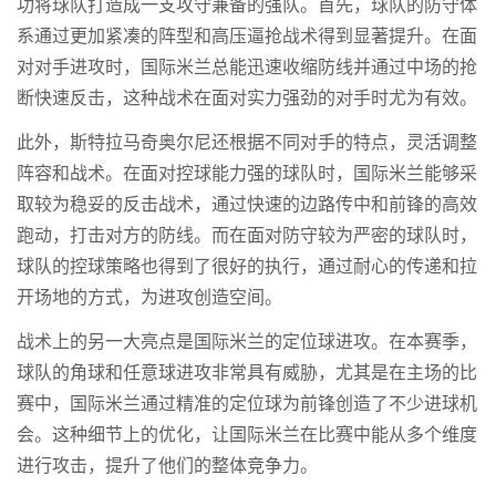
功将球队打造成一支攻守兼备的强队。首先，球队的防守体
系通过更加紧凑的阵型和高压逼抢战术得到显著提升。在面
对对手进攻时，国际米兰总能迅速收缩防线并通过中场的抢
断快速反击，这种战术在面对实力强劲的对手时尤为有效。
此外，斯特拉马奇奥尔尼还根据不同对手的特点，灵活调整
阵容和战术。在面对控球能力强的球队时，国际米兰能够采
取较为稳妥的反击战术，通过快速的边路传中和前锋的高效
跑动，打击对方的防线。而在面对防守较为严密的球队时，
球队的控球策略也得到了很好的执行，通过耐心的传递和拉
开场地的方式，为进攻创造空间。
战术上的另一大亮点是国际米兰的定位球进攻。在本赛季，
球队的角球和任意球进攻非常具有威胁，尤其是在主场的比
赛中，国际米兰通过精准的定位球为前锋创造了不少进球机
会。这种细节上的优化，让国际米兰在比赛中能从多个维度
进行攻击，提升了他们的整体竞争力。