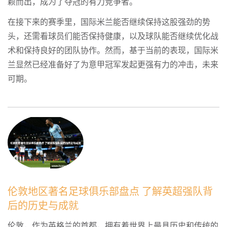
颖而出，成为了夺冠的有力竞争者。
在接下来的赛季里，国际米兰能否继续保持这股强劲的势
头，还需看球员们能否保持健康，以及球队能否继续优化战
术和保持良好的团队协作。然而，基于当前的表现，国际米
兰显然已经准备好了为意甲冠军发起更强有力的冲击，未来
可期。
伦敦地区著名足球俱乐部盘点 了解英超强队背
后的历史与成就
伦敦，作为英格兰的首都，拥有着世界上最具历史和传统的