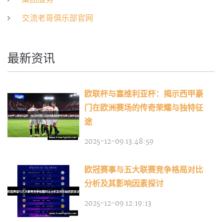
交流老哥俱乐部官网
最新资讯
欧联杯与塞维利亚杯：揭示西甲豪
门在欧洲赛场的传奇荣耀与独特征
途
2025-12-09 13:48:59
欧冠赛事与五大联赛竞争格局对比
分析及其影响因素探讨
2025-12-09 12:19:13