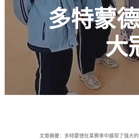
多特蒙
大
文章摘要：多特蒙德在某赛季中展现了强大的