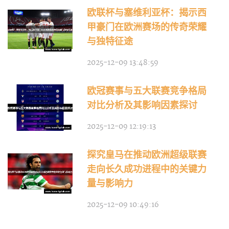
欧联杯与塞维利亚杯：揭示西
甲豪门在欧洲赛场的传奇荣耀
与独特征途
2025-12-09 13:48:59
欧冠赛事与五大联赛竞争格局
对比分析及其影响因素探讨
2025-12-09 12:19:13
探究皇马在推动欧洲超级联赛
走向长久成功进程中的关键力
量与影响力
2025-12-09 10:49:16