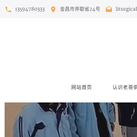
13594780333
金昌市斧歇省24号
liturgic
网站首页
认识老哥