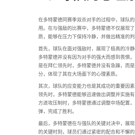
在多特蒙德同赛季双杀对手的过程中，球队的
用。在与强敌的比赛中，多特蒙德不仅展现了
质，能够在压力下保持冷静，并做出精准的判
首先，球队在面对强敌时，展现了极高的冷静
多特蒙德并没有因为对手的强大而感到畏惧，
是在拜仁领先时，多特蒙德并没有急躁，而是
分，体现了其在大场面下的心理素质。
其次，球队的应变能力也是其成功的重要因素
领先时，多特蒙德能够迅速做出调整并实施有
方进攻压制时，多特蒙德通过调整中场配置，
弹，完成了胜利。
最后，多特蒙德在与强队的关键对决中，展现
的关键时刻，球员们通过紧密的配合和不懈的