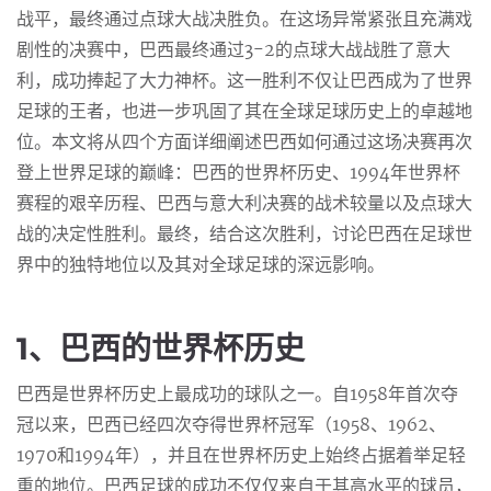
战平，最终通过点球大战决胜负。在这场异常紧张且充满戏
剧性的决赛中，巴西最终通过3-2的点球大战战胜了意大
利，成功捧起了大力神杯。这一胜利不仅让巴西成为了世界
足球的王者，也进一步巩固了其在全球足球历史上的卓越地
位。本文将从四个方面详细阐述巴西如何通过这场决赛再次
登上世界足球的巅峰：巴西的世界杯历史、1994年世界杯
赛程的艰辛历程、巴西与意大利决赛的战术较量以及点球大
战的决定性胜利。最终，结合这次胜利，讨论巴西在足球世
界中的独特地位以及其对全球足球的深远影响。
1、巴西的世界杯历史
巴西是世界杯历史上最成功的球队之一。自1958年首次夺
冠以来，巴西已经四次夺得世界杯冠军（1958、1962、
1970和1994年），并且在世界杯历史上始终占据着举足轻
重的地位。巴西足球的成功不仅仅来自于其高水平的球员，