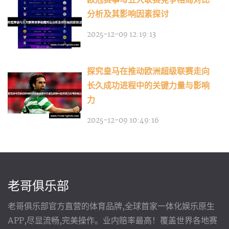
欧冠赛事与五大联赛竞争格局对比
分析及其影响因素探讨
2025-12-09 12:19:13
探究皇马在推动欧洲超级联赛走向
长久成功进程中的关键力量与影响
力
2025-12-09 10:49:16
老哥俱乐部
老哥俱乐部官方直营的体育品牌,全球首家一体化娱乐原生
APP,尽显流畅,完美操作。业内赔率最高！覆盖世界各地赛