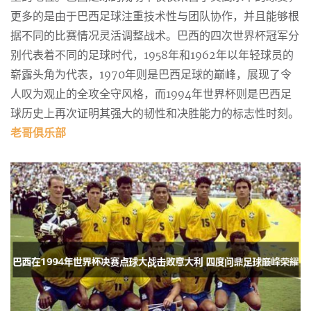
更多的是由于巴西足球注重技术性与团队协作，并且能够根
据不同的比赛情况灵活调整战术。巴西的四次世界杯冠军分
别代表着不同的足球时代，1958年和1962年以年轻球员的
崭露头角为代表，1970年则是巴西足球的巅峰，展现了令
人叹为观止的全攻全守风格，而1994年世界杯则是巴西足
球历史上再次证明其强大的韧性和决胜能力的标志性时刻。
老哥俱乐部