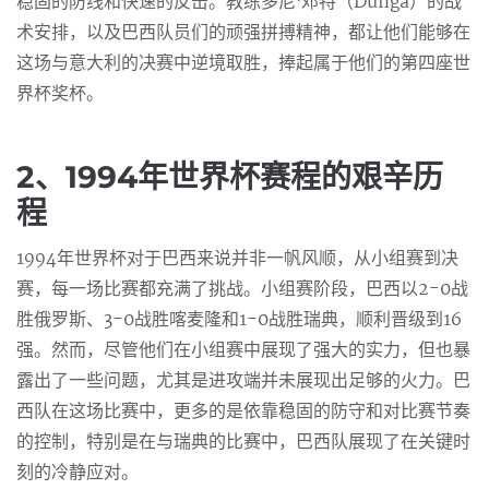
稳固的防线和快速的反击。教练多尼·邓特（Dunga）的战
术安排，以及巴西队员们的顽强拼搏精神，都让他们能够在
这场与意大利的决赛中逆境取胜，捧起属于他们的第四座世
界杯奖杯。
2、1994年世界杯赛程的艰辛历
程
1994年世界杯对于巴西来说并非一帆风顺，从小组赛到决
赛，每一场比赛都充满了挑战。小组赛阶段，巴西以2-0战
胜俄罗斯、3-0战胜喀麦隆和1-0战胜瑞典，顺利晋级到16
强。然而，尽管他们在小组赛中展现了强大的实力，但也暴
露出了一些问题，尤其是进攻端并未展现出足够的火力。巴
西队在这场比赛中，更多的是依靠稳固的防守和对比赛节奏
的控制，特别是在与瑞典的比赛中，巴西队展现了在关键时
刻的冷静应对。