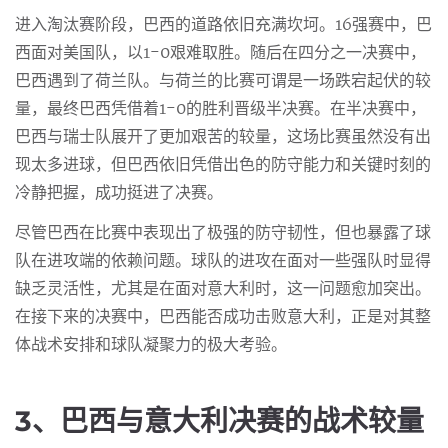
进入淘汰赛阶段，巴西的道路依旧充满坎坷。16强赛中，巴
西面对美国队，以1-0艰难取胜。随后在四分之一决赛中，
巴西遇到了荷兰队。与荷兰的比赛可谓是一场跌宕起伏的较
量，最终巴西凭借着1-0的胜利晋级半决赛。在半决赛中，
巴西与瑞士队展开了更加艰苦的较量，这场比赛虽然没有出
现太多进球，但巴西依旧凭借出色的防守能力和关键时刻的
冷静把握，成功挺进了决赛。
尽管巴西在比赛中表现出了极强的防守韧性，但也暴露了球
队在进攻端的依赖问题。球队的进攻在面对一些强队时显得
缺乏灵活性，尤其是在面对意大利时，这一问题愈加突出。
在接下来的决赛中，巴西能否成功击败意大利，正是对其整
体战术安排和球队凝聚力的极大考验。
3、巴西与意大利决赛的战术较量