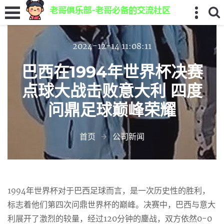
2024-12-14 11:08:11
巴西在1994年世界杯决赛
点球大战击败意大利 四度
问鼎足球巅峰荣耀
首页
公司新闻
1994年世界杯对于巴西足球而言，是一次历史性的胜利，
标志着他们第四次问鼎世界杯的巅峰。决赛中，巴西与意大
利展开了激烈的较量，经过120分钟的鏖战，双方依然0-0