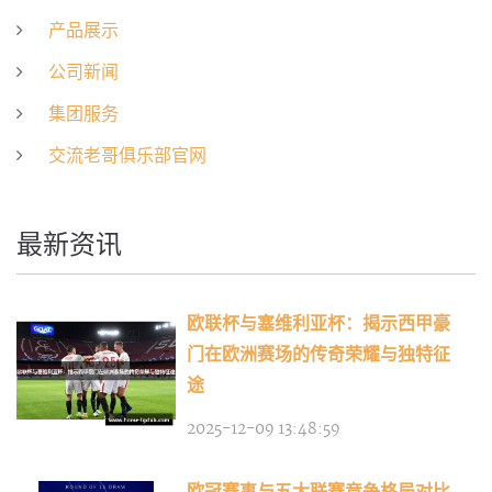
产品展示
公司新闻
集团服务
交流老哥俱乐部官网
最新资讯
欧联杯与塞维利亚杯：揭示西甲豪
门在欧洲赛场的传奇荣耀与独特征
途
2025-12-09 13:48:59