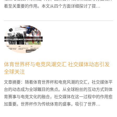
着至关重要的作用。本文从四个方面详细探讨了提...
体育世界杯与电竞风潮交汇 社交媒体动态引发
全球关注
文章摘要：随着体育世界杯和电竞风潮的交汇，社交媒体平
台的动态成为全球瞩目的焦点。从全球粉丝的互动方式到体
育赛事与电竞文化的融合，社交媒体在这一过程中的作用愈
加重要。世界杯作为传统体育的盛事，吸引了世界...