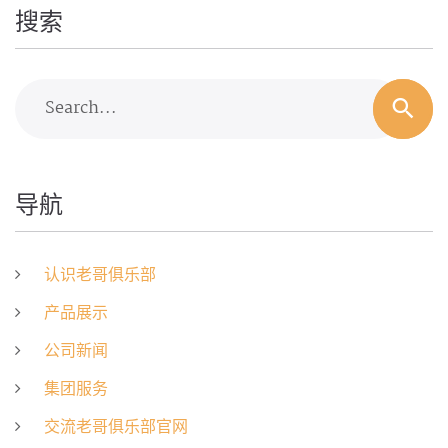
搜索
Search...
导航
认识老哥俱乐部
产品展示
公司新闻
集团服务
交流老哥俱乐部官网