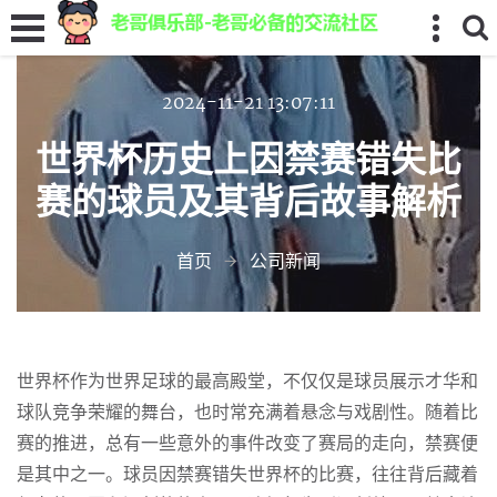
2024-11-21 13:07:11
世界杯历史上因禁赛错失比
赛的球员及其背后故事解析
首页
公司新闻
世界杯作为世界足球的最高殿堂，不仅仅是球员展示才华和
球队竞争荣耀的舞台，也时常充满着悬念与戏剧性。随着比
赛的推进，总有一些意外的事件改变了赛局的走向，禁赛便
是其中之一。球员因禁赛错失世界杯的比赛，往往背后藏着