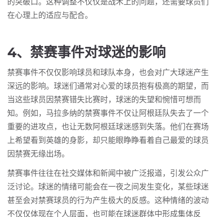
的突破口。这种调整不仅仅是战术上的问题，还需要球员们
在心理上的适应与配合。
4、禁赛事件对球迷的影响
禁赛事件不仅仅影响球员和球队本身，也会对广大球迷产生
深远的影响。球迷们通常对心爱的球员抱有极高的期望，而
当这些球员因禁赛错失比赛时，球迷的失望和惋惜可想而
知。例如，马拉多纳的禁赛事件不仅让阿根廷队失去了一个
重要的进攻点，也让无数阿根廷球迷感到失落。他们在赛场
上希望看到英雄的身影，却只能眼睁睁看着自己最爱的球员
因禁赛无缘出场。
禁赛事件往往在社交媒体和新闻中被广泛报道，引发公众广
泛讨论。球迷的情绪可能会在一夜之间发生变化，某些球迷
甚至会对禁赛球员的行为产生极大的反感。这种情绪的波动
不仅仅体现在个人层面，也可能在球迷群体中形成集体反