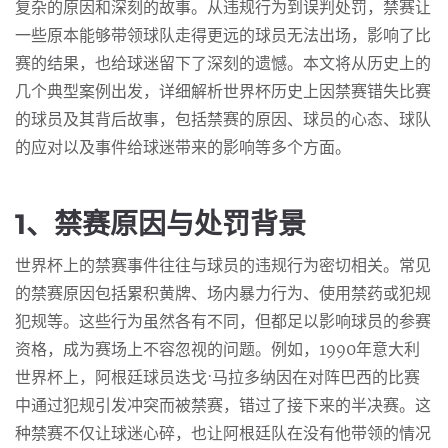
复杂的原因和深刻的故事。从违规行为到误判处罚，禁赛让
一些原本能够带领球队走得更远的球员无法出场，影响了比
赛的结果，也给球迷留下了深刻的遗憾。本文将从历史上的
几个典型案例出发，详细解析世界杯历史上因禁赛错失比赛
的球员及其背后故事，包括禁赛的原因、球员的心态、球队
的应对以及事件给球迷带来的影响等多个方面。
1、禁赛原因与处罚背景
世界杯上的禁赛事件往往与球员的违规行为密切相关。常见
的禁赛原因包括累积黄牌、场内暴力行为、使用禁药或犯规
犯规等。这些行为虽然各有不同，但都足以影响球员的参赛
资格，成为赛场上不容忽视的问题。例如，1990年意大利
世界杯上，阿根廷球员迭戈·马拉多纳因在对阵巴西的比赛
中通过犯规引发冲突而被禁赛，错过了接下来的半决赛。这
种禁赛不仅让球迷心碎，也让阿根廷队在没有他带领的情况