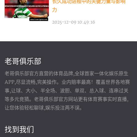
长久成功进程中的关键力量与影响
力
2025-12-09 10:49:16
老哥俱乐部
老哥俱乐部官方直营的体育品牌,全球首家一体化娱乐原生
APP,尽显流畅,完美操作。业内赔率最高！覆盖世界各地赛
事,让球、大小、半全场、波胆、单双、总入球、连串过关
等多元竞猜。老哥俱乐部官方网站更有体育赛事实时直播,
让您体验轻松聊球,娱乐投注两不误。
找到我们